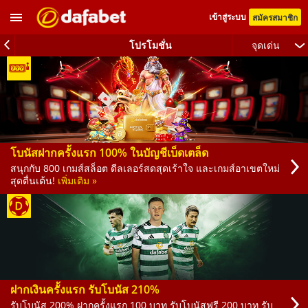
เข้าสู่ระบบ
สมัครสมาชิก
โปรโมชั่น
จุดเด่น
ค้นหา
จุดเด่น
กีฬา
กีฬาเอเชีย
โบนัสฝากครั้งแรก 100% ในบัญชีเบ็ดเตล็ด
สนุกกับ 800 เกมส์สล็อต ดีลเลอร์สดสุดเร้าใจ และเกมส์อาเขตใหม่
คาสิโน
สุดตื่นเต้น!
เพิ่มเติม »
เกมส์
ดีลเลอร์สด
เกมส์อาเขต
ฝากเงินครั้งแรก รับโบนัส 210%
PT +
รับโบนัส 200% ฝากครั้งแรก 100 บาท รับโบนัสฟรี 200 บาท รับ