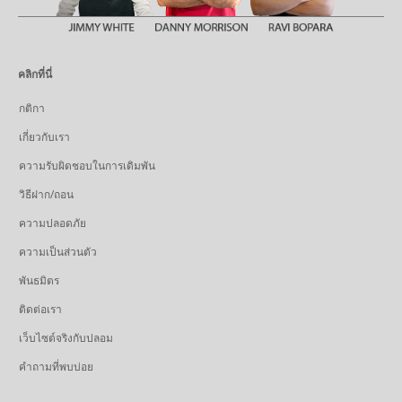
คลิกที่นี่
กติกา
เกี่ยวกับเรา
ความรับผิดชอบในการเดิมพัน
วิธีฝาก/ถอน
ความปลอดภัย
ความเป็นส่วนตัว
พันธมิตร
ติดต่อเรา
เว็บไซต์จริงกับปลอม
คำถามที่พบบ่อย