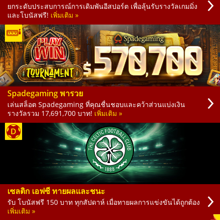
ยกระดับประสบการณ์การเดิมพันอีสปอร์ต เพื่อลุ้นรับรางวัลเกมมิ่ง
และโบนัสฟรี!
เพิ่มเติม »
Spadegaming พารวย
เล่นสล็อต Spadegaming ที่คุณชื่นชอบและคว้าส่วนแบ่งเงิน
รางวัลรวม 17,691,700 บาท!
เพิ่มเติม »
เซลติก เอฟซี ทายผลและชนะ
รับ โบนัสฟรี 150 บาท ทุกสัปดาห์ เมื่อทายผลการแข่งขันได้ถูกต้อง
เพิ่มเติม »