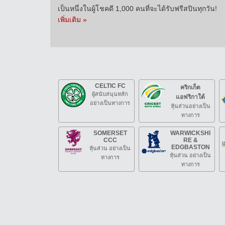
เป็นหนึ่งในผู้โชคดี 1,000 คนที่จะได้รับฟรีสปินทุกวัน!
เพิ่มเติม »
CELTIC FC
คริกเก็ต
ผู้สนับสนุนหลัก
แอฟริกาใต้
อย่างเป็นทางการ
หุ้นส่วนอย่างเป็น
ทางการ
SOMERSET
WARWICKSHI
CCC
RE &
EDGBASTON
หุ้นส่วน อย่างเป็น
หุ้นส่วน อย่างเป็น
ทางการ
ทางการ