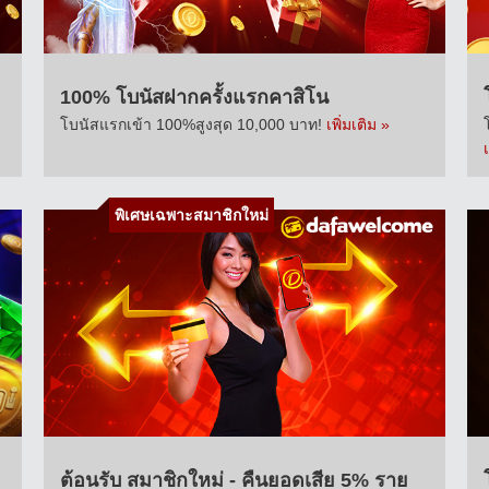
100% โบนัสฝากครั้งแรกคาสิโน
โบนัสแรกเข้า 100%สูงสุด 10,000 บาท!
เพิ่มเติม »
พิเศษเฉพาะสมาชิกใหม่
ต้อนรับ สมาชิกใหม่ - คืนยอดเสีย 5% ราย