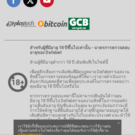
สำหรับผู้ที่มีอายุ 18 ปีขึ้นไปเท่านั้น - มาตรการตรวจสอบ
อายุของ Dafabet
ห้ามผู้ที่มีอายุต่ำกว่า 18 ปี เดิมพันที่เว็บไซต์นี้
เพื่อหลีกเลี่ยงการเดิมพันที่ผิดกฎหมาย Dafabet ขอสงวน
สิทธิ์ในการตรวจสอบข้อมูลที่ให้มา เราอาจดำเนินการ
ค้นหากับบุคคลที่สามเพื่อจุดประสงค์ในการตรวจสอบว่า
คุณมีอายุ 18 ปีขึ้นไปหรือไม่
หากการตรวจสอบเหล่านี้ไม่สามารถยืนยันได้ว่าคุณ
มีอายุ 18 ปีขึ้นไป Dafabet ขอสงวนสิทธิ์ในการขอหลัก
ฐานยืนยันอายุ บัญชีและเงินคุณ จะถูกระงับจนกว่าจะมี
การให้หลักฐานที่ยืนยันอายุได้ อายุที่กฎหมายอนุญาตให้
เดิมพันมีความแตกต่างกันไปในแต่ละประเทศ แนะนำให้
คุณค้นหาข้อมูลในพื้นที่ที่คุณอยู่
x
เราใช้คุ้กกี้เพื่อมอบประสบการณ์ที่ดีที่สุดแก่คุณ การใช้งานต่อ
เนื่องผ่านหน้าเว็บไซต์จะถือว่าคุณได้ยอมรับการใช้คุ้กกี้ตาม
นโยบายของเรา
.