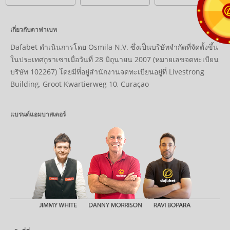
เกี่ยวกับดาฟาเบท
Dafabet ดำเนินการโดย Osmila N.V. ซึ่งเป็นบริษัทจำกัดที่จัดตั้งขึ้น
ในประเทศกูราเซาเมื่อวันที่ 28 มิถุนายน 2007 (หมายเลขจดทะเบียน
บริษัท 102267) โดยมีที่อยู่สำนักงานจดทะเบียนอยู่ที่ Livestrong
Building, Groot Kwartierweg 10, Curaçao
แบรนด์แอมบาสเดอร์