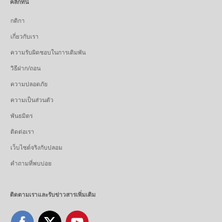
คลิกที่นี่
กติกา
เกี่ยวกับเรา
ความรับผิดชอบในการเดิมพัน
วิธีฝาก/ถอน
ความปลอดภัย
ความเป็นส่วนตัว
พันธมิตร
ติดต่อเรา
เว็บไซต์จริงกับปลอม
คำถามที่พบบ่อย
ติดตามเราและรับข่าวสารเพิ่มเติม