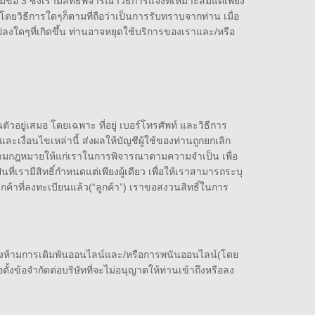
อ 3 ซึ่งเรามีสิทธิ์พิจารณาวิธีการแจ้งที่เหมาะสมแต่เพียง
โดยวิธีการใดๆก็ตามที่ถือว่าเป็นการรับทราบจากท่าน เมื่อ
ปลงใดๆที่เกิดขึ้น ท่านอาจหยุดใช้บริการของเราและ/หรือ
ัวอยู่เสมอ โดยเฉพาะ ที่อยู่ เบอร์โทรศัพท์ และวิธีการ
เงื่อนไขเหล่านี้ ส่งผลให้บัญชีผู้ใช้ของท่านถูกยกเลิก
ธิ์ตามกฎหมายให้แก่เราในการพิจารณาตามความจำเป็น เพื่อ
ี่เรามีสิทธิ์กำหนดแต่เพียงผู้เดียว เพื่อให้เราสามารถระบุ
ค้าที่ลงทะเบียนแล้ว(“ลูกค้า”) เราขอสงวนสิทธิ์ในการ
สั่งห้ามการเดิมพันออนไลน์และ/หรือการพนันออนไลน์(โดย
้งข้อจำกัดต่อบริษัทที่จะไม่อนุญาตให้ท่านเข้าถึงหรือลง