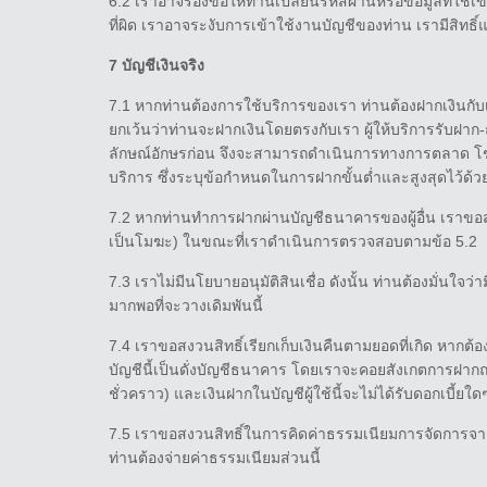
6.2 เราอาจร้องขอให้ท่านเปลี่ยนรหัสผ่านหรือข้อมูลที่ใช
ที่ผิด เราอาจระงับการเข้าใช้งานบัญชีของท่าน เรามีสิทธิ
7 บัญชีเงินจริง
7.1 หากท่านต้องการใช้บริการของเรา ท่านต้องฝากเงินกับ
ยกเว้นว่าท่านจะฝากเงินโดยตรงกับเรา ผู้ให้บริการรับฝาก
ลักษณ์อักษรก่อน จึงจะสามารถดำเนินการทางการตลาด โฆษณ
บริการ ซึ่งระบุข้อกำหนดในการฝากขั้นต่ำและสูงสุดไว้ด้ว
7.2 หากท่านทำการฝากผ่านบัญชีธนาคารของผู้อื่น เราขอสงวน
เป็นโมฆะ) ในขณะที่เราดำเนินการตรวจสอบตามข้อ 5.2
7.3 เราไม่มีนโยบายอนุมัติสินเชื่อ ดังนั้น ท่านต้องมั่นใจ
มากพอที่จะวางเดิมพันนี้
7.4 เราขอสงวนสิทธิ์เรียกเก็บเงินคืนตามยอดที่เกิด หากต้องเ
บัญชีนี้เป็นดั่งบัญชีธนาคาร โดยเราจะคอยสังเกตการฝากถอ
ชั่วคราว) และเงินฝากในบัญชีผู้ใช้นี้จะไม่ได้รับดอกเบี้ยใด
7.5 เราขอสงวนสิทธิ์ในการคิดค่าธรรมเนียมการจัดการจาก
ท่านต้องจ่ายค่าธรรมเนียมส่วนนี้