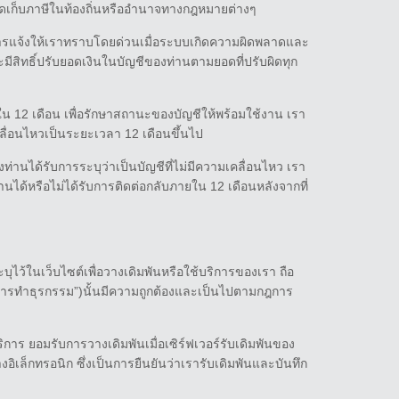
ัดเก็บภาษีในท้องถิ่นหรืออำนาจทางกฎหมายต่างๆ
นการแจ้งให้เราทราบโดยด่วนเมื่อระบบเกิดความผิดพลาดและ
มีสิทธิ์ปรับยอดเงินในบัญชีของท่านตามยอดที่ปรับผิดทุก
งใน 12 เดือน เพื่อรักษาสถานะของบัญชีให้พร้อมใช้งาน เรา
ื่อนไหวเป็นระยะเวลา 12 เดือนขึ้นไป
านได้รับการระบุว่าเป็นบัญชีที่ไม่มีความเคลื่อนไหว เรา
ได้หรือไม่ได้รับการติดต่อกลับภายใน 12 เดือนหลังจากที่
ไว้ในเว็บไซต์เพื่อวางเดิมพันหรือใช้บริการของเรา ถือ
“การทำธุรกรรม”)นั้นมีความถูกต้องและเป็นไปตามกฎการ
การ ยอมรับการวางเดิมพันเมื่อเซิร์ฟเวอร์รับเดิมพันของ
อิเล็กทรอนิก ซึ่งเป็นการยืนยันว่าเรารับเดิมพันและบันทึก