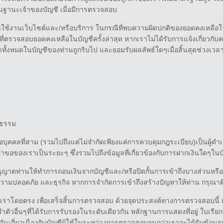
นฐานะเจ้าของบัญชี เมื่อมีการตรวจสอบ
้าใช้งานเว็บไซต์และ/หรือบริการ ในกรณีที่พบความผิดปกติของยอดคงเหลือใ
นที่ตรวจสอบยอดคงเหลือในบัญชีครั้งล่าสุด หากเราไม่ได้รับการแจ้งเกี่ยว
บมาทั้งหมดในบัญชีของท่านถูกริบไป และยอมรับผลลัพธ์ใดๆเมื่อสิ้นสุดช่วงเวล
บธรรม
หรือบุคคลที่สาม (รวมไปถึงแต่ไม่จำกัดเพียงแค่การควบคุมกฎระเบียบ)เป็นผู้ดำ
ำขอของเราเป็นระยะๆ ซึ่งรวมไปถึงข้อมูลที่เกี่ยวข้องกับการฝากเงินใดๆใน
อนุญาตท่านให้ทำการถอนเงินจากบัญชีและ/หรือปิดกั้นการเข้าถึงบางส่วนหร
ความปลอดภัย และธุรกิจ หากการจำกัดการเข้าถึงสร้างปัญหาให้ท่าน กรุณาต
ราโดยตรง เพื่อเสร็จสิ้นการตรวจสอบ ด้วยจุดประสงค์ทางการตรวจสอบนี้ เรา
ัวอื่นๆที่ได้รับการรับรองในระดับเดียวกัน หลักฐานการแสดงที่อยู่ ใบเ
นเกี่ยวเนื่องกับบัญชีผู้ใช้ในระหว่างการตรวจสอบจนกว่าเราจะได้รับข้อมูลม