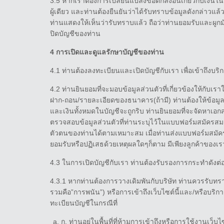
3.5 หากเราต้องการเปลี่ยนแปลงข้อตกลงอันเกี่ยวกับเงินในบ
ผู้เดียว และท่านต้องยืนยันว่าได้รับทราบข้อมูลดังกล่าวแ
ท่านแสดงให้เห็นว่ารับทราบแล้ว ถือว่าท่านยอมรับและผูกม
ปิดบัญชีของท่าน
4 การเปิดและดูแลรักษาบัญชีของท่าน
4.1 ท่านต้องลงทะเบียนและเปิดบัญชีกับเรา เพื่อเข้าถึงบร
4.2 ท่านยินยอมที่จะมอบข้อมูลส่วนตัวที่เกี่ยวข้องให้กับเ
ฝาก-ถอน/รายละเอียดของธนาคาร(ถ้ามี) ท่านต้องให้ข้อมูลตา
และเงินทั้งหมดในบัญชีจะถูกริบ ท่านยินยอมที่จะจัดหาเอก
ตรวจสอบข้อมูลส่วนตัวที่ท่านระบุไว้ในแบบฟอร์มสมัครสมาชิก
ตัวตนของท่านได้ตามเหมาะสม เมื่อท่านส่งแบบฟอร์มสมัครสม
ยอมรับหรือปฏิเสธด้วยเหตุผลใดๆก็ตาม มีเพียงลูกค้าของเราเ
4.3 ในการเปิดบัญชีกับเรา ท่านต้องรับรองการกระทำดังต่อ
4.3.1 หากท่านต้องการวางเดิมพันกับบริษัท ท่านควรรับทร
รวมคือ”การพนัน”) หรือการเข้าถึงเว็บไซต์นี้และ/หรือบริกา
ทะเบียนบัญชีในกรณีที่
ก. ท่านอยู่ในพื้นที่ที่ห้ามการเข้าถึงหรือการใช้งานเ