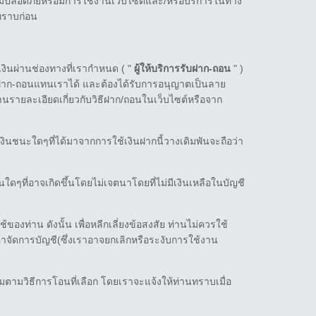
าความปลอดภัยหรือมีการใช้งานเว็บไซต์และ/หรือบริการในทาง
นทราบก่อน
งินผ่านช่องทางที่เรากำหนด ( "
ผู้ให้บริการรับฝาก-ถอน
" )
นการฝาก-ถอนแทนเราได้ และต้องได้รับการอนุญาตเป็นลาย
รายละเอียดเกี่ยวกับวิธีฝาก/ถอนในเว็บไซต์หรือจาก
งินชนะใดๆที่ได้มาจากการใช้เงินฝากนี้วางเดิมพันจะถือว่า
ันใดๆที่อาจเกิดขึ้นโดยไม่เจตนาโดยที่ไม่มีเงินเหลือในบัญชี
้ของท่าน ดังนั้น เพื่อหลีกเลี่ยงข้อสงสัย ท่านไม่ควรใช้
่าจัดการบัญชี(ซึ่งเราอาจยกเลิกหรือระงับการใช้งาน
ามวิธีการโอนที่เลือก โดยเราจะแจ้งให้ท่านทราบเมื่อ