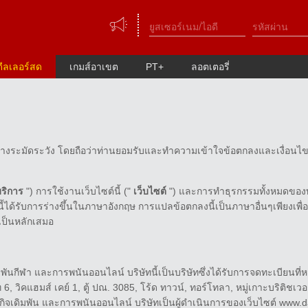
ดีลเลอร์สด
เกมส์อาเขต
PT+
ลอตเตอรี่
่างระมัดระวัง โดยถือว่าท่านยอมรับและทำความเข้าใจข้อตกลงและเงื่อนไขเห
ริการ
") การใช้งานเว็บไซต์นี้ ("
เว็บไซต์
") และการทำธุรกรรมทั้งหมดของท่า
ด้รับการร่างขึ้นในภาษาอังกฤษ การแปลข้อตกลงนี้เป็นภาษาอื่นๆเพียงเพื่อใ
เป็นหลักเสมอ
ิมพันกีฬา และการพนันออนไลน์ บริษัทนี้เป็นบริษัทซึ่งได้รับการจดทะเบียนที
สวีท 6, วิคแฮมส์ เคย์ 1, ตู้ ปณ. 3085, โร้ด ทาวน์, ทอร์โทลา, หมู่เกาะบริต
รกิจเดิมพัน และการพนันออนไลน์ บริษัทเป็นผู้ดำเนินการของเว็บไซต์ www.