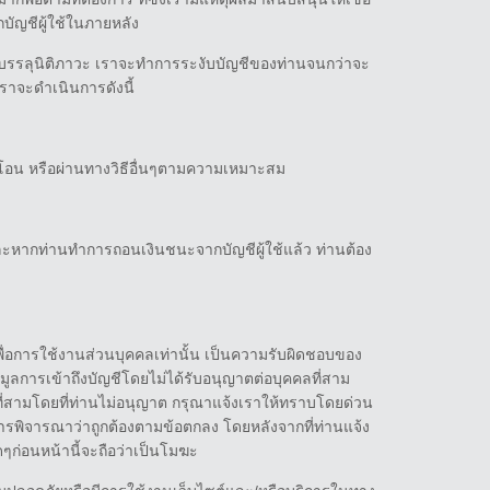
บัญชีผู้ใช้ในภายหลัง
นผู้บรรลุนิติภาวะ เราจะทำการระงับบัญชีของท่านจนกว่าจะ
ราจะดำเนินการดังนี้
านโอน หรือผ่านทางวิธีอื่นๆตามความเหมาะสม
และหากท่านทำการถอนเงินชนะจากบัญชีผู้ใช้แล้ว ท่านต้อง
เพื่อการใช้งานส่วนบุคคลเท่านั้น เป็นความรับผิดชอบของ
ูลการเข้าถึงบัญชีโดยไม่ได้รับอนุญาตต่อบุคคลที่สาม
ี่สามโดยที่ท่านไม่อนุญาต กรุณาแจ้งเราให้ทราบโดยด่วน
ับการพิจารณาว่าถูกต้องตามข้อตกลง โดยหลังจากที่ท่านแจ้ง
ๆก่อนหน้านี้จะถือว่าเป็นโมฆะ