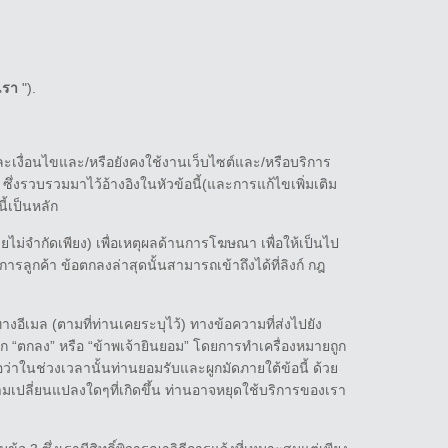
เรา
").
งและเงื่อนไขและ/หรือยังคงใช้งานเว็บไซต์และ/หรือบริการ
่งรวบรวมมาไว้อ้างอิงในหัวข้อนี้(และการแก้ไขเพิ่มเติม
้เป็นหลัก
ยไม่จำกัดเพียง) เพื่อเหตุผลด้านการโฆษณา เพื่อให้เป็นไป
ลูกค้า ข้อตกลงล่าสุดนั้นสามารถเข้าถึงได้ที่ลิงก์ กฎ
งอีเมล (ตามที่ท่านเคยระบุไว้) ทางข้อความที่ส่งไปยัง
ิก “ตกลง” หรือ “ข้าพเจ้ายินยอม” โดยการทำเครื่องหมายถูก
ือว่าในช่วงเวลานั้นท่านยอมรับและผูกมัดภายใต้ข้อนี้ ด้วย
วามเปลี่ยนแปลงใดๆที่เกิดขึ้น ท่านอาจหยุดใช้บริการของเรา