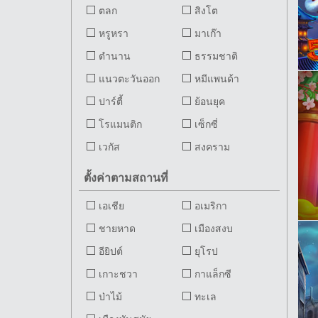
ตลก
สิงโต
หรูหรา
มาเก๊า
ตำนาน
ธรรมชาติ
แนวตะวันออก
หมีแพนด้า
ปาร์ตี้
ย้อนยุค
โรแมนติก
เซ็กซี่
เวกัส
สงคราม
ตั้งค่าตามสถานที่
เอเชีย
อเมริกา
ชายหาด
เมืองสงบ
อียิปต์
ยุโรป
เกาะชวา
กาแล็กซี
ป่าไม้
ทะเล