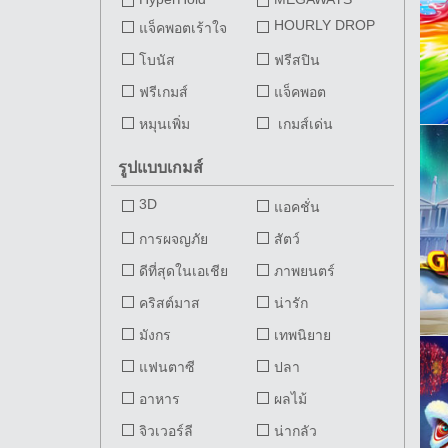
HOURLY DROP
แจ็คพอตเร้าใจ
โบนัส
ฟรีสปิน
ฟรีเกมส์
แจ็คพอต
หมุนเพิ่ม
เกมส์เด่น
รูปแบบเกมส์
3D
แอคชั่น
การผจญภัย
สัตว์
ดีที่สุดในเอเชีย
ภาพยนตร์
คริสต์มาส
น่ารัก
มังกร
เทพนิยาย
แฟนตาซี
ปลา
อาหาร
ผลไม้
จิวเวอร์ลี
น่ากลัว