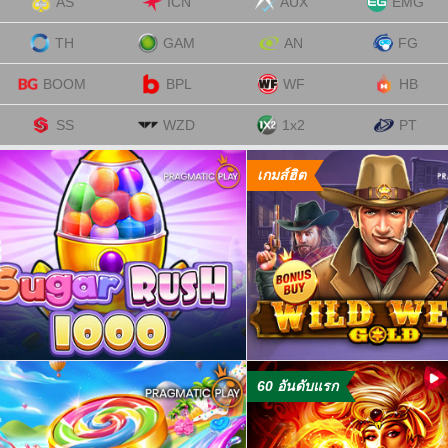
AS
ICN
AUX
EMG
TH
GAM
AN
FG
BOOM
BPL
WF
HB
SS
WZD
1x2
PT
เกมส์ฮิต
Sugar Rush 1000
Wild West Gol
เล่นตอนนี้
เล่นตอนนี้
60 อันดับแรก
Candy Rush
Dragoness