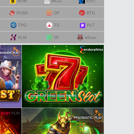
BGM
MCG
EVO
PUSH
OP
BTG
TPG
TS
PLT
KLM
SF
อนิเมะ
d
Green Slot
เล่นตอนนี้
Fury of Anubis