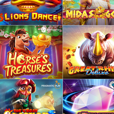
เล่นตอนนี้
เล่นตอนนี้
Horse's Treasure
Great Rhino Del
เล่นตอนนี้
เล่นตอนนี้
The Great Chicken Escape
777 Blazing 3 Gol
เล่นตอนนี้
เล่นตอนนี้