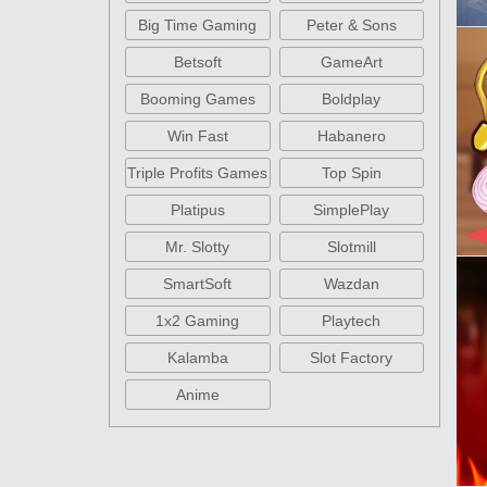
Big Time Gaming
Peter & Sons
Betsoft
GameArt
Booming Games
Boldplay
Win Fast
Habanero
Triple Profits Games
Top Spin
Platipus
SimplePlay
Mr. Slotty
Slotmill
SmartSoft
Wazdan
1x2 Gaming
Playtech
Kalamba
Slot Factory
Anime