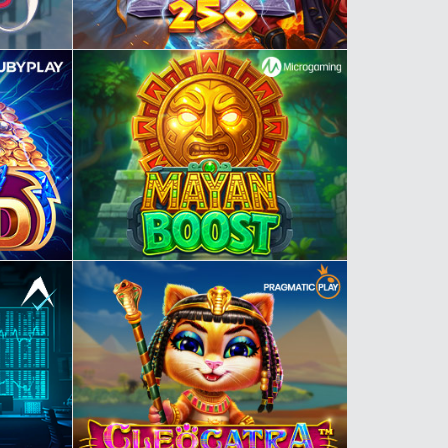
Mayan Boost
เล่นตอนนี้
0
Cleocatra
เล่นตอนนี้