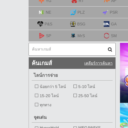
YG
RT
AP
NE
PLZ
PSR
P&S
BSG
GA
SP
MrS
SM
ค้นเกมส์
เคลียร์การค้นหา
ไลน์การจ่าย
น้อยกว่า 5 ไลน์
5-10 ไลน์
15-20 ไลน์
25-50 ไลน์
ทุกทาง
จุดเด่น
HyperHold
MEGAWAYS