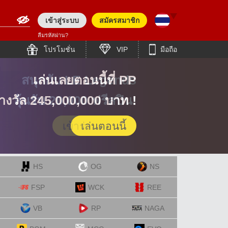
เข้าสู่ระบบ
สมัครสมาชิก
ลืมรหัสผ่าน?
English (Asia)
हिन्दी
โปรโมชั่น
VIP
มือถือ
తెలుగు
简体中文
PRAGMATIC PLAY POP
POP: แจกฟรีสปินรายวัน
ทพซุส คว้าชัยระดับตำนาน
NS พร้อมเสิร์ฟความสนุก
นัสฝากครั้งแรก เบ็ดเตล็ด
EVOPLAY ท้าลมร้อน
สนุกกับ LE Legends
ชนะรางวัล $11,850!
เล่นเลยตอนนี้ที่ PP
เกมใหม่ล่าสุด
ล่าทอร์นาโด
Tiếng Việt
Bengali (India)
อมให้เล่นแล้วที่ดาฟาเบท!
นรางวัล 245,000,000 บาท !
 KONG แจกรางวัลใหญ่!
างวัลรวม 22,500,000 บาท
ส 100% สูงสุด 5,000 บาท
วดเกมใหม่: OLYMPUS!
ัลรวม 134,000,000 บาท!
ลุ้นรับ 20,000 ฟรีสปิน!
ลุ้นรางวัลใหญ่ทันที!
จาก ONEGAME!
พิชิตเงินรางวัล!
Bahasa Indonesia
English (Bangladesh)
เล่นตอนนี้
Bengali (Bangladesh)
한국어
เข้าร่วมตอนนี้
เข้าร่วมตอนนี้
สมัครตอนนี้
เล่นตอนนี้
เล่นตอนนี้
เล่นตอนนี้
เล่นตอนนี้
เล่นตอนนี้
เล่นตอนนี้
เล่นตอนนี้
Japanese
English (Pakistan)
English
Español
HS
OG
NS
FSP
WCK
REE
VB
RP
NAGA