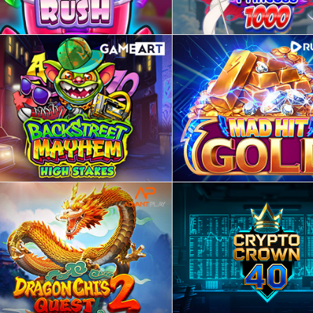
Backstreet Mayhem
Mad Hit Gold
เล่นตอนนี้
เล่นตอนนี้
Dragon Chi’s Quest 2
Crypto Crown 4
เล่นตอนนี้
เล่นตอนนี้