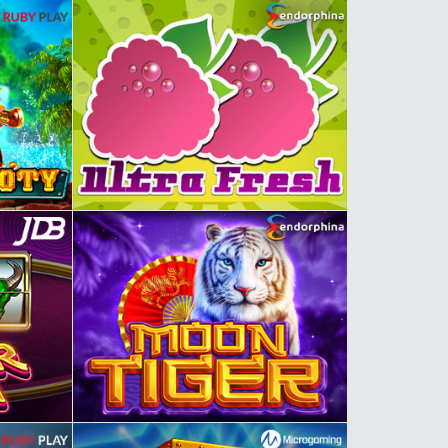
Ultra Fresh
เล่นตอนนี้
Moon Tiger
เล่นตอนนี้