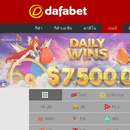
กีฬา
กีฬาเอเชีย
คาสิโน
เกมส์
ใหม่!
ดาฟาเบท
JG
Jili
PLS
AMG
EN
MG