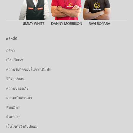
คลิกที่นี่
กติกา
เกี่ยวกับเรา
ความรับผิดชอบในการเดิมพัน
วิธีฝาก/ถอน
ความปลอดภัย
ความเป็นส่วนตัว
พันธมิตร
ติดต่อเรา
เว็บไซต์จริงกับปลอม