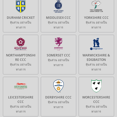
DURHAM CRICKET
MIDDLESEX CCC
YORKSHIRE CCC
หุ้นส่วน อย่างเป็น
หุ้นส่วน อย่างเป็น
หุ้นส่วน อย่างเป็น
ทางการ
ทางการ
ทางการ
NORTHAMPTONSHI
SOMERSET CCC
WARWICKSHIRE &
RE CCC
EDGBASTON
หุ้นส่วน อย่างเป็น
หุ้นส่วน อย่างเป็น
หุ้นส่วน อย่างเป็น
ทางการ
ทางการ
ทางการ
LEICESTERSHIRE
DERBYSHIRE CCC
WORCESTERSHIRE
CCC
CCC
หุ้นส่วน อย่างเป็น
หุ้นส่วน อย่างเป็น
หุ้นส่วน อย่างเป็น
ทางการ
ทางการ
ทางการ