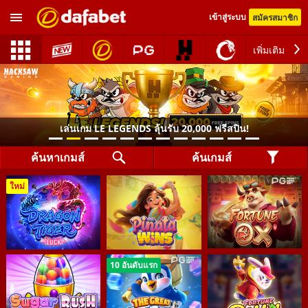
เข้าสู่ระบบ
สมัครสมาชิก
เพิ่มเติม
เล่นเกม LE LEGENDS ลุ้นรับ 20,000 ฟรีสปิน!
ค้นหาเกมส์
ค้นเกมส์
ใหม่
10 อันดับแรก