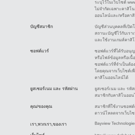
ระบุไว้ในเว็บไซต์ ww
ไม่จำกัดเฉพาะคาสิโน
ออนไลน์และ/หรือคาสิโ
บัญชีสมาชิก
บัญชีส่วนบุคคลที่เปิ
สถานะบัญชีไว้กับเราเ
และใช้งานเกมส์คาสิโ
ซอฟต์แวร์
ซอฟต์แวร์ที่ได้รับอน
หรือไฟล์ข้อมูลหรือเนื้
ซอฟต์แวร์ที่จำเป็นต้อ
โดยคุณจากเว็บไซต์เพื
คาสิโนออนไลน์ได้
ยูสเซอร์เนม และ รหัสผ่าน
ยูสเซอร์เนม และ รหัส
สมาชิกกับคาสิโนออน
คุณ/ของคุณ
สมาชิกที่ใช้งานซอฟต์
ดาวน์โหลดจากเว็บไซ
Bayview Technologie
เรา,พวกเรา,ของเรา