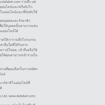
w.dafabet.com รวมถึง แต่
ออนไลน์และ/หรือบิงโก
นออนไลน์และ/ที่บังคับใช้
ดโดยบุคคลและรักษาตัว
พื่อให้บุคคลนั้นสามารถเล่น
นออนไลน์ได้
ุญาตให้เรารวมถึงโปรแกรม
อหาอื่นใดที่ได้รับจาก
งดาวน์โหลด, เข้าถึงหรือใช้
่อให้คุณสามารถเข้าร่วมใน
ผ่านที่คุณเลือกในการสมัคร
ไลน์
แวร์คาสิโนออนไลน์ที่
ต์
s Ltd, www.dafabet.com;