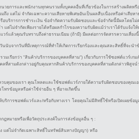
่ผู้อำนวยการและพนักงานทุกคนรวมทั้งบุคคลอื่นที่เกี่ยวข้องในการสร้างผลิต
 แต่ไม่ จำกัดเฉพาะความเสียหายพิเศษอันเป็นผลสืบเนื่องหรือค่าเสียหายเชิง
ือบริการการชำระเงิน ข้อจำกัดความรับผิดชอบและข้อจำกัดนี้มีผลโดยไม่
้า แต่ไม่จำกัดเพียงรายได้หรือผลกำไรของความรับผิดแม้ว่าเราได้รับแจ้งให้
วร์แล้วคุณรับทราบถึงค่าธรรมเนียม (ถ้ามี) มีผลต่อการจัดสรรความเสี่ยงนี้
วันนับจากวันที่มีเหตุการณ์ที่ทำให้เกิดการเรียกร้องและคุณสละสิทธิ์ที่จะน
(รวมเรียกว่า "สินค้า/บริการของบุคคลที่สาม") เกี่ยวกับการใช้ซอฟต์แวร์เก
ที่สามดังกล่าวอยู่กับคุณหากสินค้า/บริการของบุคคลที่สามดังกล่าวพิสูจน์
การควบคุมของเรา คุณโหลดและใช้ซอฟต์แวร์ภายใต้ความรับผิดชอบของคุณเ
ทรข้อมูลหรือค่าใช้จ่ายอื่น ๆ ที่อาจเกิดขึ้น
้ให้บริการซอฟต์แวร์และ/หรือกับทางเรา โดยคุณไม่มีสิทธิ์ใช้หรือเปิดเผยข้
ดกฎหมายหรือเพื่อวัตถุประสงค์ในการส่งข้อมูลอื่น ๆ :
ึง แต่ไม่จำกัดเฉพาะสิทธิ์ในทรัพย์สินทางปัญญา) หรือ