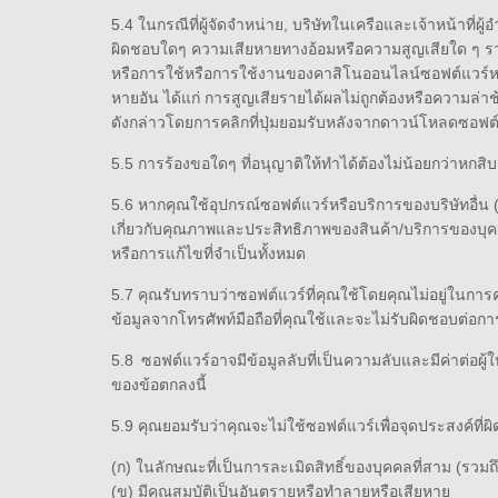
5.4 ในกรณีที่ผู้จัดจำหน่าย, บริษัทในเครือและเจ้าหน้าที
ผิดชอบใดๆ ความเสียหายทางอ้อมหรือความสูญเสียใด ๆ รวมถึง
หรือการใช้หรือการใช้งานของคาสิโนออนไลน์ซอฟต์แวร์หร
หายอัน ได้แก่ การสูญเสียรายได้ผลไม่ถูกต้องหรือความล่าช
ดังกล่าวโดยการคลิกที่ปุ่มยอมรับหลังจากดาวน์โหลดซอฟต์แ
5.5 การร้องขอใดๆ ที่อนุญาติให้ทำได้ต้องไม่น้อยกว่าหกสิบ
5.6 หากคุณใช้อุปกรณ์ซอฟต์แวร์หรือบริการของบริษัทอื่น 
เกี่ยวกับคุณภาพและประสิทธิภาพของสินค้า/บริการของบุคคล
หรือการแก้ไขที่จำเป็นทั้งหมด
5.7 คุณรับทราบว่าซอฟต์แวร์ที่คุณใช้โดยคุณไม่อยู่ใน
ข้อมูลจากโทรศัพท์มือถือที่คุณใช้และจะไม่รับผิดชอบต่อการโ
5.8 ซอฟต์แวร์อาจมีข้อมูลลับที่เป็นความลับและมีค่าต่อผู
ของข้อตกลงนี้
5.9 คุณยอมรับว่าคุณจะไม่ใช้ซอฟต์แวร์เพื่อจุดประสงค์ที่ผิ
(ก) ในลักษณะที่เป็นการละเมิดสิทธิ์ของบุคคลที่สาม (รวมถ
(ข) มีคุณสมบัติเป็นอันตรายหรือทำลายหรือเสียหาย