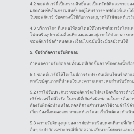
4.2 ซอฟต์แวร์นี้เป็นกรรมสิทธิ์และเป็นทรัพย์สินเฉพาะของผ
ผลิตภัณฑ์ที่เป็นกรรมสิทธิ์ของผู้ให้บริการซอฟต์แวร์และไ
ในซอฟต์แวร์ ข้อตกลงนี้ใช้กับการอนุญาตให้ใช้ซอฟต์แวร์เท
4.3 บริการใดๆ ที่เสนอให้คุณโดยใช้โทรศัพท์สมาร์ทโฟนหร
โฟนหรืออุปกรณ์เคลื่อนที่ของคุณจะอยู่ภายใต้ข้อตกลงระหว
ซอฟต์แวร์ข้อกำหนดและเงื่อนไขฉบับนี้จะมีผลบังคับใช้
5. ข้อจำกัดความรับผิดชอบ
กำหนดความรับผิดชอบทั้งหมดที่เกิดขึ้นจากข้อตกลงนี้
5.1 ซอฟต์แวร์มีให้โดยไม่มีการรับประกันเงื่อนไขหรือค
พาณิชย์คุณภาพที่น่าพอใจและความเหมาะสมสำหรับวัตถุ
5.2 เราไม่รับประกันว่าซอฟต์แวร์จะไม่ละเมิดหรือการดำ
เซิร์ฟเวอร์ไม่มีไวรัส ในกรณีที่เกิดข้อผิดพลาดในการสื่อ
ต้องรับผิดต่อท่านหรือบุคคลที่สามสำหรับค่าใช้จ่ายค่าใช้จ
เกี่ยวข้องทั้งหมดออกจากซอฟต์แวร์และเว็บไซต์และดำเนินก
5.3 ความรับผิดสูงสุดของเราต่อท่านหรือบุคคลที่สามที่เ
อื่นๆ จะจำกัดเฉพาะกรณีที่เกิดความเสียหายโดยตรงและจะไม