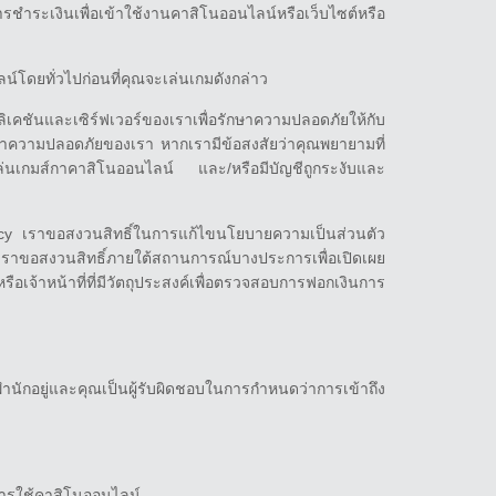
ารชำระเงินเพื่อเข้าใช้งานคาสิโนออนไลน์หรือเว็บไซต์หรือ
โดยทั่วไปก่อนที่คุณจะเล่นเกมดังกล่าว
ลิเคชันและเซิร์ฟเวอร์ของเราเพื่อรักษาความปลอดภัยให้กับ
าความปลอดภัยของเรา หากเรามีข้อสงสัยว่าคุณพยายามที่
เล่นเกมส์กาคาสิโนออนไลน์ และ/หรือมีบัญชีถูกระงับและ
ivacy เราขอสงวนสิทธิ์ในการแก้ไขนโยบายความเป็นส่วนตัว
ี้เราขอสงวนสิทธิ์ภายใต้สถานการณ์บางประการเพื่อเปิดเผย
ือเจ้าหน้าที่ที่มีวัตถุประสงค์เพื่อตรวจสอบการฟอกเงินการ
นักอยู่และคุณเป็นผู้รับผิดชอบในการกำหนดว่าการเข้าถึง
กการใช้คาสิโนออนไลน์