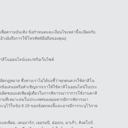
ื่อความบันเทิง ข้อกำหนดและเงื่อนไขเหล่านี้จะมีผลกับ
ะอ้างอิงถึงการใช้โทรศัพท์มือถือของคุณ)
าสิโนออนไลน์และ/หรือเว็บไซต์
ฎหมาย ซึ่งทางเราไม่ได้บ่งชี้ว่าทุกคนควรใช้คาสิโน
หนดข้อเสนอหรือคำเชิญจากเราให้ใช้คาสิโนออนไลน์ในประ
ับผิดชอบแต่เพียงผู้เดียวในการพิจารณาว่าการใช้งานคาสิ
อบถามที่เหมาะสมในประเทศของคุณหากมีการพิจารณา
ระบุไว้ในข้อ 8.19 ของข้อตกลงนี้และอาจมีการระบุไว้ภาย
ลเยียม, เดนมาร์ก, เยอรมนี, ฮ่องกง, มาเก๊า, สิงคโปร์,