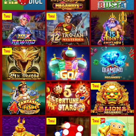
ใหม่
ใหม่
ใหม่
ใหม่
ใหม่
ใหม่