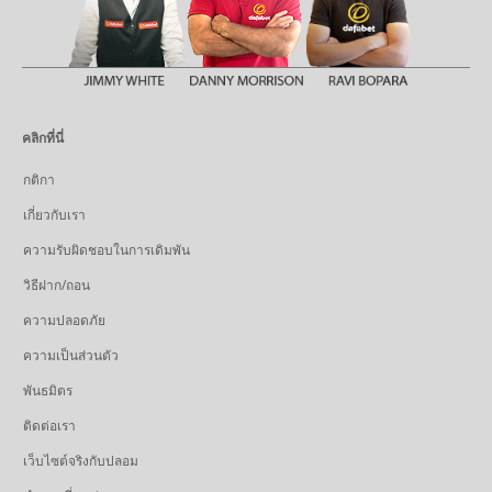
คลิกที่นี่
กติกา
เกี่ยวกับเรา
ความรับผิดชอบในการเดิมพัน
วิธีฝาก/ถอน
ความปลอดภัย
ความเป็นส่วนตัว
พันธมิตร
ติดต่อเรา
เว็บไซต์จริงกับปลอม