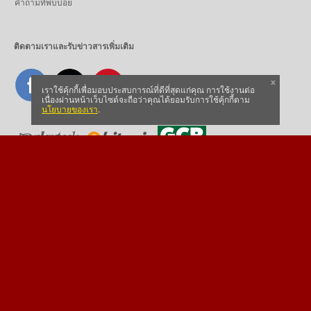
คำถามที่พบบ่อย
ติดตามเราและรับข่าวสารเพิ่มเติม
x
เราใช้คุ้กกี้เพื่อมอบประสบการณ์ที่ดีที่สุดแก่คุณ การใช้งานต่อ
เนื่องผ่านหน้าเว็บไซต์จะถือว่าคุณได้ยอมรับการใช้คุ้กกี้ตาม
นโยบายของเรา
.
สำหรับผู้ที่มีอายุ 18 ปีขึ้นไปเท่านั้น - มาตรการตรวจสอบ
อายุของ Dafabet
ห้ามผู้ที่มีอายุต่ำกว่า 18 ปี เดิมพันที่เว็บไซต์นี้
เพื่อหลีกเลี่ยงการเดิมพันที่ผิดกฎหมาย Dafabet ขอสงวน
สิทธิ์ในการตรวจสอบข้อมูลที่ให้มา เราอาจดำเนินการ
ค้นหากับบุคคลที่สามเพื่อจุดประสงค์ในการตรวจสอบว่า
คุณมีอายุ 18 ปีขึ้นไปหรือไม่
หากการตรวจสอบเหล่านี้ไม่สามารถยืนยันได้ว่าคุณ