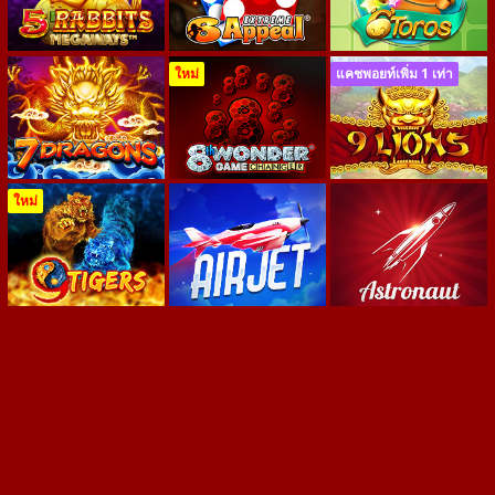
ใหม่
แคชพอยท์เพิ่ม 1 เท่า
ใหม่