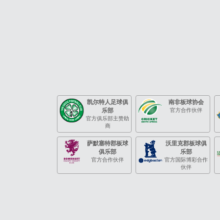
凯尔特人足球俱
南非板球协会
乐部
官方合作伙伴
官方俱乐部主赞助
商
萨默塞特郡板球
沃里克郡板球俱
俱乐部
乐部
官方合作伙伴
官方国际博彩合作
伙伴