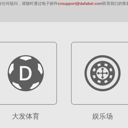
有任何疑问，请随时通过电子邮件
cnsupport@dafabet.com
联系我们的客
大发体育
娱乐场