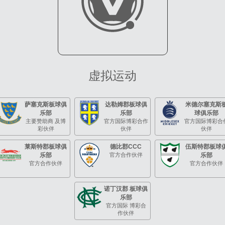
虚拟运动
萨塞克斯板球俱
达勒姆郡板球俱
米德尔塞克斯
乐部
乐部
球俱乐部
主要赞助商 及博
官方国际博彩合作
官方国际博彩合
彩伙伴
伙伴
伙伴
莱斯特郡板球俱
德比郡CCC
​​伍斯特郡板球
乐部
官方合作伙伴
乐部
官方合作伙伴
官方合作伙伴
诺丁汉郡 板球俱
乐部
官方国际 博彩合
作伙伴