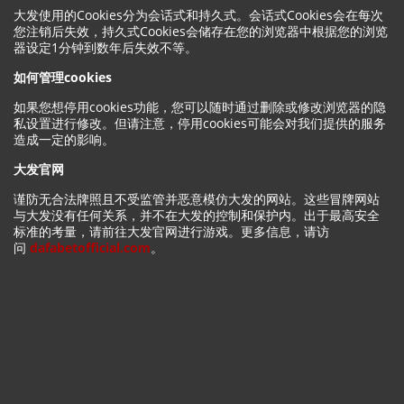
大发使用的Cookies分为会话式和持久式。会话式Cookies会在每次
您注销后失效，持久式Cookies会储存在您的浏览器中根据您的浏览
器设定1分钟到数年后失效不等。
如何管理cookies
如果您想停用cookies功能，您可以随时通过删除或修改浏览器的隐
私设置进行修改。但请注意，停用cookies可能会对我们提供的服务
造成一定的影响。
大发官网
谨防无合法牌照且不受监管并恶意模仿大发的网站。这些冒牌网站
与大发没有任何关系，并不在大发的控制和保护内。出于最高安全
标准的考量，请前往大发官网进行游戏。更多信息，请访
问
dafabetofficial.com
。