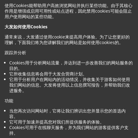
使用Cookies能帮助用户高效浏览网站并执行某些功能。由于其核心
作用是增强或启用可用性或站点进程，因此禁用cookies可能会阻止
用户使用网站的某些功能。
大发如何使用Cookies
通常来说，大发通过使用cookie来提高用户体验。为了让您更好的
理解，下面我们将为您讲解我们的网站是如何使用cookies的。
跟踪并分析
Cookies用于分析网站流量，并达到进一步改善我们的网站服务的
目的。
它所收集信息将会用于大发合营商计划。
它用于分析用户在网站内的活动情况，并收集关于游客如何使用
我们网站的信息。大发将使用以上信息撰写报告，并帮助我们改
进服务。
功能
当您再次访问网站时，它将让我们辨识出您并显示您的首选内
容。
它可用于加速并提高您对我们所提供服务的体验。
Cookies可用于在线聊天服务，并为我们网站的游客提供客户支
持。