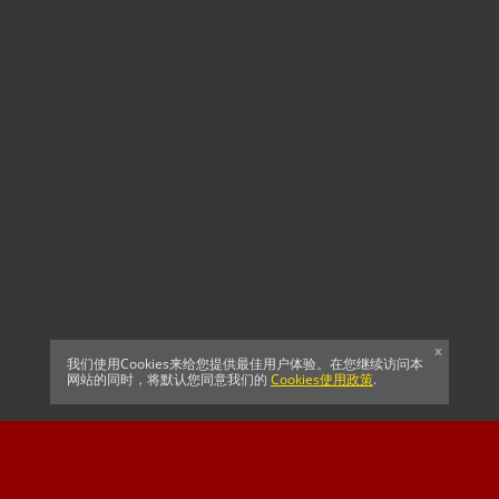
x
我们使用Cookies来给您提供最佳用户体验。在您继续访问本
网站的同时，将默认您同意我们的
Cookies使用政策
.