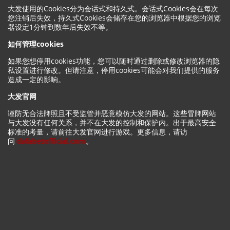
大发使用的Cookies分为会话式和持久式。会话式Cookies会在每次
您注销后失效，持久式Cookies会储存在您的浏览器中根据您的浏览
器设定1分钟到数年后失效不等。
如何管理cookies
如果您想停用cookies功能，您可以随时通过删除或修改浏览器的隐
私设置进行修改。但请注意，停用cookies可能会对我们提供的服务
造成一定的影响。
大发官网
谨防无合法牌照且不受监管并恶意模仿大发的网站。这些冒牌网站
与大发没有任何关系，并不在大发的控制和保护内。出于最高安全
标准的考量，请前往大发官网进行游戏。更多信息，请访
问
dafabetofficial.com
。