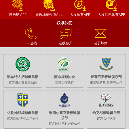
娱乐场 APP
娱乐场黄金版App
大发体育APP
大发沙巴体育APP
联系我们
VIP 热线
在线聊天
电子邮件
凯尔特人足球俱乐部
南非板球协会
萨塞克斯板球俱乐部
官方俱乐部主赞助商
官方合作伙伴
主要赞助商 及博彩伙伴
达勒姆郡板球俱乐部
米德尔塞克斯板球俱
约克郡板球俱乐部
乐部
官方国际博彩合作伙伴
官方合作伙伴
官方国际博彩合作伙伴