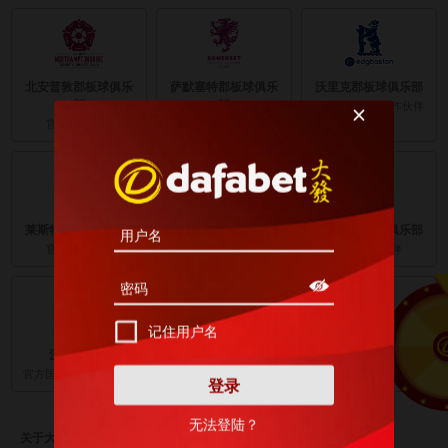
北安普敦郡板球俱乐
萨默塞特郡板球俱乐
沃里克郡板球俱乐部
部
部
官方国际博彩合作伙伴
官方合作伙伴
官方合作伙伴
莱斯特郡板球俱乐部
德比郡CCC
​​伍斯特郡板球俱乐部
官方合作伙伴
官方合作伙伴
官方合作伙伴
记住用户名
汉普郡板球
肯特板球
诺丁汉郡 板球俱乐部
官方国际 博彩合作伙伴
官方合作伙伴
官方国际 博彩合作伙伴
无法登陆？
关于大发