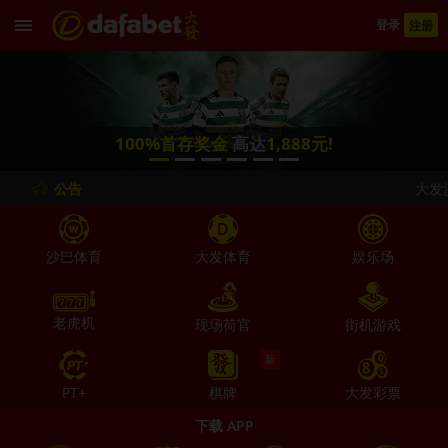
登录
注册
100%首存奖金
高达
1,888元!
公告
大发沙巴
沙巴体育
大发体育
娱乐场
老虎机
现场荷官
街机游戏
新
PT+
棋牌
大发彩票
下载 APP