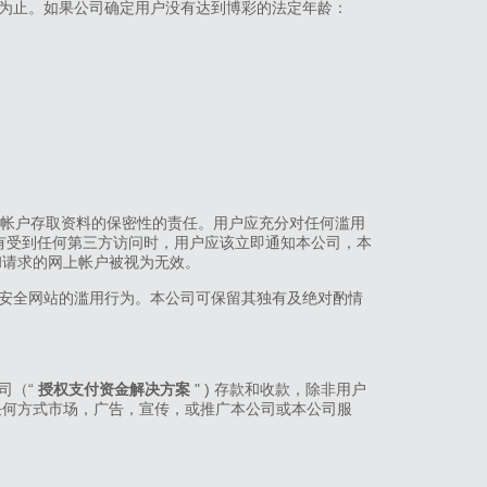
定为止。如果公司确定用户没有达到博彩的法定年龄：
保该帐户存取资料的保密性的责任。用户应充分对任何滥用
有受到任何第三方访问时，用户应该立即通知本公司，本
和请求的网上帐户被视为无效。
现安全网站的滥用行为。本公司可保留其独有及绝对酌情
司（“
授权支付资金解决方案
" ) 存款和收款，除非用户
任何方式市场，广告，宣传，或推广本公司或本公司服
。