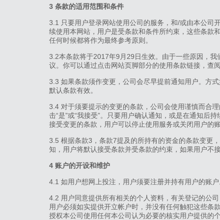
3 条款的适用范围和条件
3.1 只要用户登录网站使用公司的服务，和/或由本公
续使用本网站，用户是受条款和条件所约束，这些条款
任何时候都将作为最终参考原则。
3.2本条款将于2017年9月29日生效。由于一些原
议。你可以通过点击网站页脚部分的使用条款链接，查阅
3.3 如果条款须作变更，公司会尽早提前通知用户。
默认条款有效。
3.4 对于须要提示的变更的条款，公司会使用谨慎而
击“是”或“我接受”。只要用户确认通知，或是在通知
接受变更的条款，用户可以停止使用服务或关闭用户的
3.5 根据条款3，条款7提及的所持有的资金的条款变
知，用户将默认接受条款并受条款的约束，如果用户不
4 账户的开设和维护
4.1 如用户想网上投注，用户须要注册并持有用户的账户
4.2 用户同意提供所有相关的个人资料，有关登记的
用户必须如实提供开立帐户时，并没有任何触犯这些条
授权本公司使用任何本公司认为必要的核实用户提供的个人