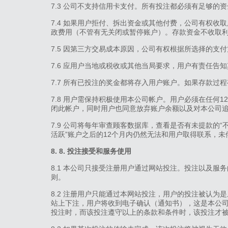
7.3 公司不支持信用卡支付。所有投注都必须有足够的
7.4 如果用户拒付、拆出资金或其他付费，公司有权
政费用（不管有无关闭或暂停账户）。存款资金不收取
7.5 因第三方交易成本原因，公司有权根据所选择的
7.6 应用户当地或税收或其他当局要求，用户有责任告
7.7 所有已投注的奖金都将存入用户账户。如果存款
7.8 用户需保持积极使用本公司帐户。用户必须在任何
闭此帐户，同时用户也同意放弃账户余额以及对本公司
7.9 公司将每年审查顾客数据库，查看是否有未提款的
活跃”账户之后的12个月内仍然无法和用户取得联系，
8. 8. 投注接受和服务使用
8.1 本公司只接受注册用户通过网站投注。投注以及服
则。
8.2 注册用户只能通过本网站投注，用户的投注被认
站上下注，用户将收到电子确认（通知书），这是本公
投注时，而该投注遵守以上的条款和条件时，该投注才