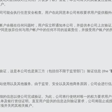
账户。
，公司可能会执行任意安全检查。用户在此同意本公司有权要求用户提供额
户的帐户余额在任何问题时，用户应立即通知本公司，并提供本公司上次验
户同意放弃任何与用户帐户中的任何不符的追索责任，并接受用户账户的
验证，这是本公司也是第三方（包括但不限于监管部门）验证信息 (the "
及网站使用以及其他服务。由于监管、安全以及其他商务原因，公司会进行
更详细的信息以便公司完成验证。为此，公司将行使绝对唯一的权力要求用
账单及银行资信证明。直至用户提供的信息达到验证要求，公司将阻止或
款项并关闭其相关账户。