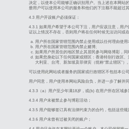
决定，以使本公司能够正确识别用户。当上述在本网站的报
册用户可以使用本公司的服务和他们的下注额不能超过
4.3 用户开设账户必须保证：
4.3.1 如果用户希望于本公司下注，用户应该注意，
证以上情况不存在，否则用户将在任何时候无法访问或
用户所在国家管辖范围内禁止使用或以任何理由使用
用户所在国家管辖范围内禁止赌博;
如果用户所居住的地区禁止其居民参与网络博彩，同
如果您身处以下任何国家或辖区：香港特别行政区、
大利亚、台湾、新加坡及菲律宾（统称“禁止辖区”）
可以使用此网站或者服务的国家或行政辖区不包括本公
用户同意，用户使用本网站风险自负，并进一步了解并同
4.3.3（a）用户至少年满18岁，或(b) 在用户所在区
4.3.4 用户未被禁止参与博彩活动；
4.3.5 用户能够签订具有法律约束力的合约，包括这
4.3.6 用户未曾有过被关闭的账户；
4.4 用户只允许在本网站开设一个账户，本公司保留