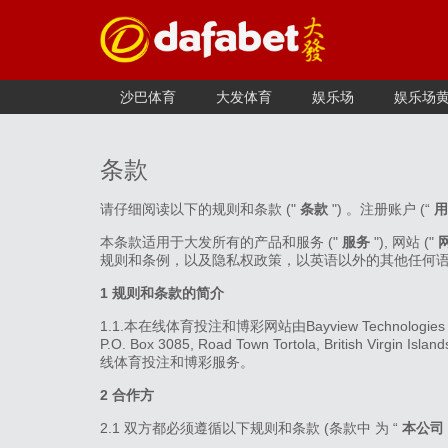
沙巴体育
大发体育
娱乐场
娱乐场
条款
请仔细阅读以下的规则和条款 ("
条款
") 。注册账户 (“
用
本条款适用于大发所有的产品和服务 ("
服务
"), 网站 ("
规则和条例，以及隐私权政策，以英语以外的其他任何
1 规则和条款的简介
1.1.本在线体育投注和博彩网站由Bayview Technologies
P.O. Box 3085, Road Town Tortola, Bri
线体育投注和博彩服务。
2 合作方
2.1 双方都必须遵循以下规则和条款 (条款中 为 “
本公司