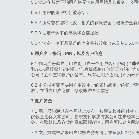
5.5 法定年龄之下的用户将无法使用网站及其服务。
5.5.1 用户的账户将会被冻结：
5.5.2 所有交易都将无效，相关的存款资金将根据资金
5.5.3 法定年龄下的存款将全部退还；
5.5.4 法定年龄下所赢得的奖金将被没收（或是从5.
6 用户名，密码，PIN，以及客户信息
6.1 作为注册客户，用户将用户一个用户名和密码 ( "
帐
和/或未经授权的访问帐户信息披露给任何第三方的行为
公司将立即查询帐户的信息。只有在用户通知用户的帐
6.2 本公司可能需要用户更改用户的密码或用户的帐
权，在通知用户之前，修改帐户查询信息。
7 账户资金
7.1 用户只能通过在本网站上发布，被预先核准的付
的钱直接存入本公司。授权支付解决方案公司在未经本
务。存取款以及存款的高低限额详情，用户可以参考网
7.2 支付方式中如果用户非账户持有者，在条款5.2