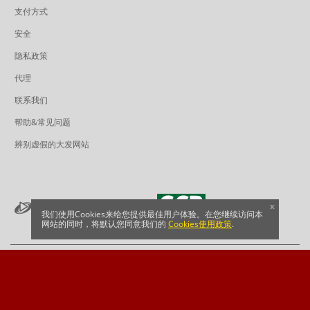
支付方式
安全
隐私政策
代理
联系我们
帮助&常见问题
辨别虚假的大发网站
x
我们使用Cookies来给您提供最佳用户体验。在您继续访问本
网站的同时，将默认您同意我们的
Cookies使用政策
.
仅限18岁及以上用户 – 大发年龄验证措施
任何未满18岁人士在本网站进行赌博均属违法行为。
为防止非法博彩，大发保留对用户所提供信息进行核