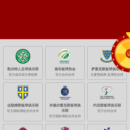
凯尔特人足球俱乐部
南非板球协会
萨塞克斯板球俱乐部
官方俱乐部主赞助商
官方合作伙伴
主要赞助商 及博彩伙伴
达勒姆郡板球俱乐部
米德尔塞克斯板球俱
约克郡板球俱乐部
乐部
官方国际博彩合作伙伴
官方合作伙伴
官方国际博彩合作伙伴