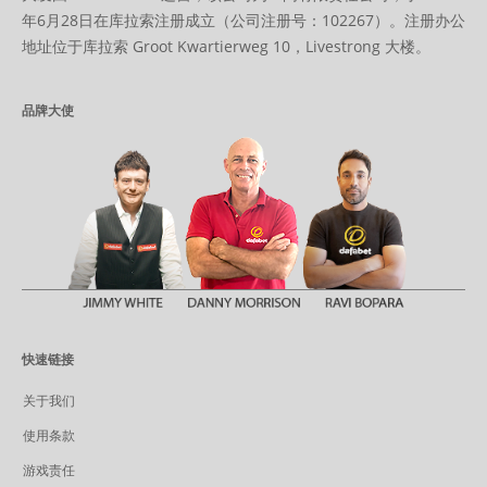
年6月28日在库拉索注册成立（公司注册号：102267）。注册办公
地址位于库拉索 Groot Kwartierweg 10，Livestrong 大楼。
品牌大使
快速链接
关于我们
使用条款
游戏责任