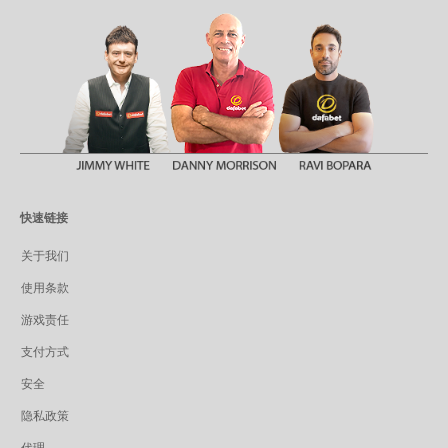
快速链接
关于我们
使用条款
游戏责任
支付方式
安全
隐私政策
代理