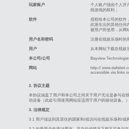
玩家账户
个人账户须由个人开
线游戏的权利；
软件​
授权给本公司的软件
此派生出的其他任何
被用户所使用，从网
用户名和密码​
注册在线娱乐场时的
用户
从本网站下载在线娱
本公司/公司
Bayview Technologie
网站
http:// www.dafabet.c
accessible via links 
2.
协议主题
本协议涵盖了用户和本公司之间关于用户无论是参与在
动设备（此处引用使用网站应适用于用户的移动设备。
3.
法律规定
3.1 用户须达到其居住的国家和/或访问在线娱乐场和/
3.2 如果用户未满18周岁，其在任何情况下都不可参与