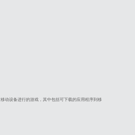
过移动设备进行的游戏，其中包括可下载的应用程序到移