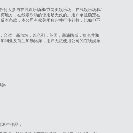
任何人参与在线娱乐场和/或网页娱乐场。在线娱乐场和/
任何地方，在线娱乐场的使用是无效的。用户承担确定在
违反本条款，本公司有权关闭账户并行使补救，比如但不
区，台湾，新加坡，以色列，英国，塞浦路斯，捷克共和
保加利亚及荷兰加勒比海，用户无法使用公司的在线娱乐
网络；
建派生作品；