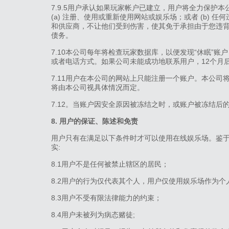
7.9.5用户承认如果玩家帐户已建立，用户将全力保
(a) 注册、使用或重新使用网站或娱乐场；或者 (b
和供应商，不让他们受到伤害，使其免于承担由于您违背
债务。
7.10本公司每年将检查玩家数据库，以便发现“休眠
或者电话方式。如果公司未能成功地联系用户，12个月
7.11用户在本公司的网站上只能注册一个账户。本公
将由本公司视具体情况而定。
7.12。当账户因安全原因被冻结之时，或账户被冻结后
8. 用户的保证、陈述和免责
用户只有在满足以下条件时才可以使用在线娱乐场。鉴于
实:
8.1用户不是任何被禁止辖区的居民；
8.2用户的行为仅代表其个人，用户仅使用娱乐场作为
8.3用户不受有限法律能力的约束；
8.4用户未被列为病态赌徒;