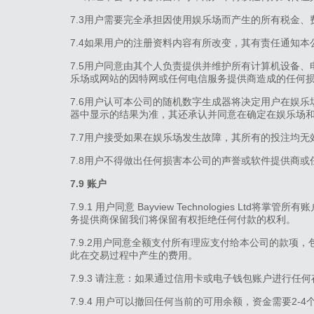
7.3用户需要完全承担因使用娱乐场而产生的所有税金
7.4如果用户的注册资料内容有所改变，其有责任通知本
7.5用户同意由其个人负责提供并维护所有计算机设备
乐场或网站的因特网或任何电信服务提供商造成的任何
7.6用户认可本公司的随机数字生成器将决定用户在娱
器中显示的结果为准，其还承认并同意在确定在娱乐场
7.7用户接受如果在娱乐场发生故障，其所有的投注均无
7.8用户不得做出任何损害本公司的声誉或软件提供商
7.9 账户
7.9.1 用户同意 Bayview Technologies
务提供商保留我们将保留有权拒绝任何付款的权利。
7.9.2用户同意全额支付所有理应支付给本公司的款
此在交易过程中产生的费用。
7.9.3 请注意：如果通过信用卡或电子钱包账户进行任
7.9.4 用户可以撤回任何当前的可用余额，资金需要