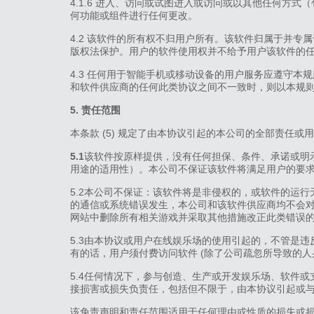
4.1.6 进入、访问或试图进入或访问或以其他任何方
何功能或组件进行任何更改。
4.2 该软件的所有权不归用户所有。该软件归属于并
版权法保护。用户的软件使用权并不给予用户该软件的
4.3 任何用于智能手机或移动设备的用户服务应遵守
和软件供应商的任何此类协议之间不一致时，则以本规
5. 责任范围
本条款 (5) 规定了由本协议引起的本公司的全部责任
5.1
该软件按原样提供，没有任何担保、条件、承诺或明
用途的适用性）。本公司不保证该软件将满足用户的要
5.2本公司不保证：该软件将是非侵权的，或软件的运
的通信或系统错误发生，本公司和该软件供应商均不会
网站中删除所有相关游戏并采取其他措施改正此类错误
5.3由本协议或用户在线娱乐场的使用引起的，不管是
有的话，用户须付费访问软件 (除了公司疏忽所导致的人
5.4任何情况下，参与创造、生产或开发娱乐场、软件
接损害或损失负责任，包括但不限于，由本协议引起或
该免责声明和责任范围适用于任何理由或性质的损失或