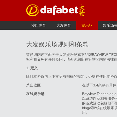
沙巴体育
大发体育
娱乐场
娱乐场
大发娱乐场规则和条款
请仔细阅读下面关于大发娱乐场旗下品牌BAYVIEW T
权利和义务有任何疑问，请咨询您所在管辖区内的法律
1. 定义
除非本协议的上下文另有明确的规定，否则在使用本协
禁止辖区
在以下3.4条款有具
在线娱乐场
Bayview Technol
戏系统以及相关服务
的游戏活动包括但不
bingo和/或在线娱
用。