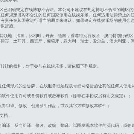
他地区已明确规定在线博彩不合法。本公司不建议在规定博彩不合法的地区的
在任何规定博彩不合法的任何国家使用在线娱乐场。任何适用法律禁止的
户有责任在其国家进行适当的调查来确认，如果确定在线娱乐场的使用会
补救措施。
国及其领地，法国，比利时，丹麦，德国，香港特别行政区，澳门特别行政
菲律宾，土耳其，西班牙，葡萄牙，意大利，瑞士，爱尔兰，澳大利亚，
可转让的权利，对于参与在线娱乐场，请依照下列规定。
或通过任何形式的公告牌、在线服务或远程拨号或网络措施让其他任何人使用
户的软件使用许可或备份软件或散布软件（除非在本协议另有明文规定）；
、反向组译、修改、创建派生作品，或以其它方式修改本软件；
户文档；
、反向编译、反向组译、修改、改编、翻译、试图发现本软件的源代码，或创