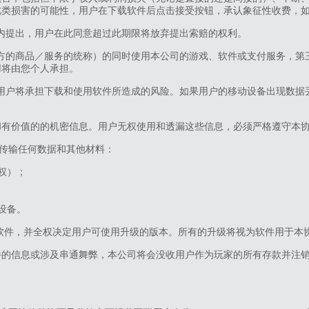
此类损害的可能性，用户在下载软件后点击接受按钮，承认象征性收费，
天内提出，用户在此同意超过此期限将放弃提出索赔的权利。
三方的商品／服务的统称）的同时使用本公司的游戏、软件或支付服务，
用将由您个人承担。
，用户将承担下载和使用软件所造成的风险。如果用户的移动设备出现数
秘密和有价值的的机密信息。用户无权使用和透漏这些信息，必须严格遵守本
或传输任何数据和其他材料：
权）；
设备。
本的软件，并全权决定用户可使用升级的版本。所有的升级将视为软件用于本
软件的信息或涉及串通舞弊，本公司将会没收用户作为玩家的所有存款并注