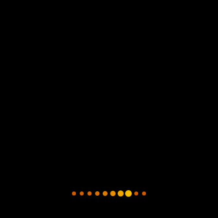
凯尔特人足球俱乐部
南非板球协会
萨塞克斯板球俱乐部
官方俱乐部主赞助商
官方合作伙伴
主要赞助商 及博彩伙伴
达勒姆郡板球俱乐部
米德尔塞克斯板球俱
约克郡板球俱乐部
乐部
官方国际博彩合作伙伴
官方合作伙伴
官方国际博彩合作伙伴
北安普敦郡板球俱乐
萨默塞特郡板球俱乐
沃里克郡板球俱乐部
部
部
官方国际博彩合作伙伴
官方合作伙伴
官方合作伙伴
莱斯特郡板球俱乐部
德比郡CCC
​​伍斯特郡板球俱乐部
官方合作伙伴
官方合作伙伴
官方合作伙伴