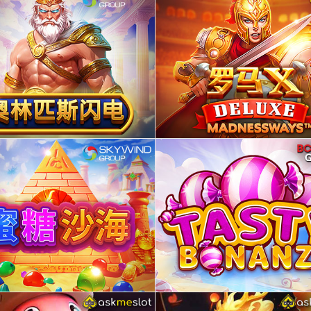
ightning of Olympus
Roma X Deluxe
开始游戏
开始游戏
Sugar Sands
Tasty Bonanza
开始游戏
开始游戏