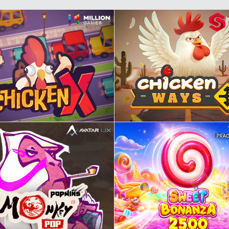
Chicken X
Chicken Ways
开始游戏
开始游戏
MonkeyPop
Sweet Bonanza 250
开始游戏
开始游戏