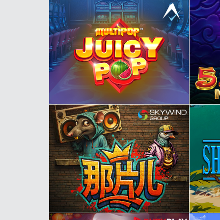
JuicyPop
开始游戏
Da Block
开始游戏