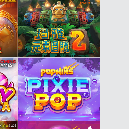
Maya: Elemental Totem 2
开始游戏
PixiePop
开始游戏