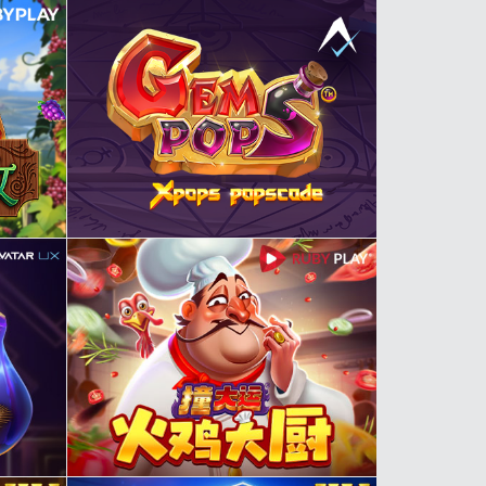
arvest
GemPops
开始游戏
J Mania Turkey Chef
开始游戏