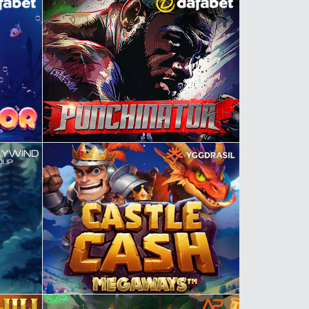
[SLI] Punchinator
开始游戏
Castle Cash Megaways
开始游戏