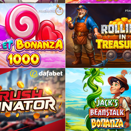
Sweet Bonanza 1000
Rolling in Treasure
开始游戏
开始游戏
Rushinator
Jack’s Beanstalk Bon
开始游戏
开始游戏