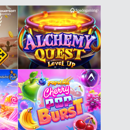
Alchemy Quest Level Up
开始游戏
0
CherryPop Burst
开始游戏