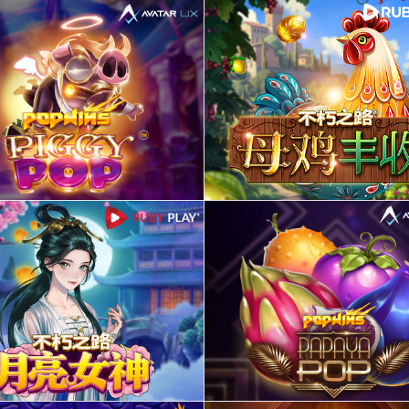
PiggyPop
Immortal Ways Gallina H
开始游戏
开始游戏
ortal Ways Lady Moon
PapayaPop
开始游戏
开始游戏