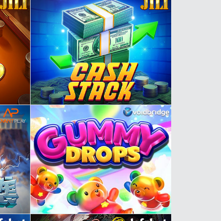
Cash Stack
开始游戏
Gummy Drops
开始游戏