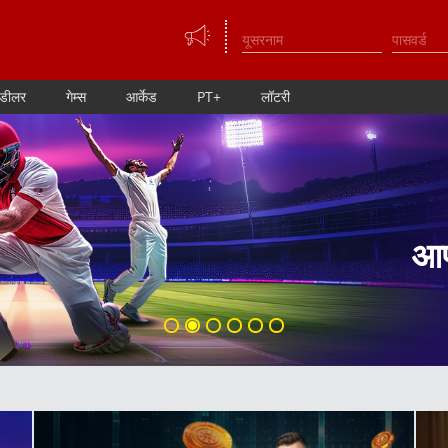
 डीलर
गेम्स
आर्केड
PT+
लॉटरी
अपनी 
ऑन
प
300 स
आप