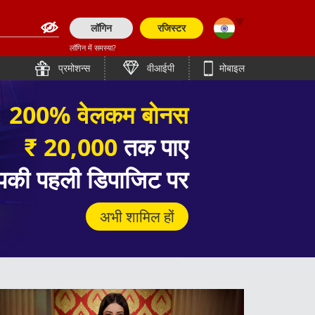
लॉगिन
रजिस्टर
लॉगिन में समस्या?
English (Asia)
English
प्रमोशन्स
वीआईपी
मोबाइल
English (Europe)
తెలుగు
कैसीनो
200% वेलकम बोनस
पहला डिपॉज़िट बोनस!
दाफ़ाबेट : एशिया # १
简体中文
Bengali (India)
उच्च भुगतान कैसीनो खेल
जमा राशि को पुरस्कार में बदलें
सर्वश्रेष्ठ प्रदाताओं से
100% पहला डिपॉजिट बोनस
₹ 20,000
तक पाए
English (Pakistan)
लाइन बेटिंग वेब साइट
सर्वश्रेष्ठ एशियाई थीम स्लॉट
ภาษาไทย
्रत्येक शुक्रवार से गुरूवार तक!
200 से अधिक लाइव टेबल
े अधिक आर्केड और मेगावे गेम
Tiếng Việt
English (Bangladesh)
की पहली डिपाजिट पर
20,000 भारतीय रुपयों तक!
गेमिंग एक्सपीरियंस के लिए जैसे कोई दूसरा नहीं
अभी शामिल हों
अब शामिल हों
Bahasa Indonesia
Bengali (Bangladesh)
अभी साइन अप करें
हमसे से जुड़ें अभी!
अभी साइन अप करें
अभी शामिल हों
日本語
Polish
한국어
Español